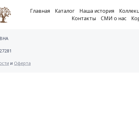
Главная
Каталог
Наша история
Коллек
Контакты
СМИ о нас
Ко
ОВНА
27281
ости
и
Оферта