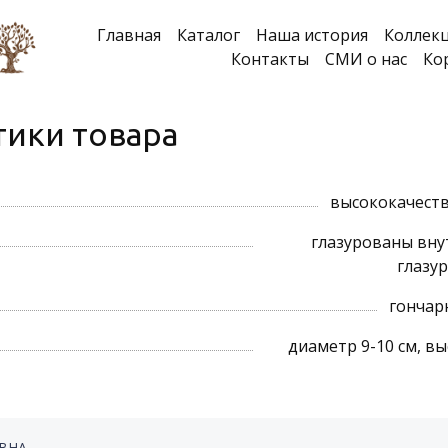
Главная
Каталог
Наша история
Коллек
Контакты
СМИ о нас
Ко
тики товара
высококачеств
глазурованы вну
глазу
гончар
диаметр 9-10 см, вы
ОВНА