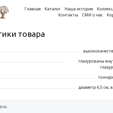
Главная
Каталог
Наша история
Коллек
Контакты
СМИ о нас
Ко
тики товара
высококачеств
глазурованы вну
глазу
гончар
диаметр 6,5 см, 
ОВНА